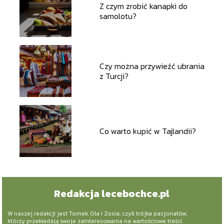
Z czym zrobić kanapki do
samolotu?
Czy można przywieźć ubrania
z Turcji?
Co warto kupić w Tajlandii?
Redakcja lecebochce.pl
W naszej redakcji jest Tomek, Ola i Zosia, czyli trójka pasjonatów,
którzy przekładają swoje zainteresowania na wartościowe treści.