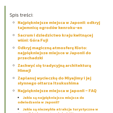
Spis treści:
Najpiękniejsze miejsca w Japonii: odkryj
tajemnicę ogrodów kenroku-en
Sacrum i dziedzictwo kraju kwitnącej
wiśni: Góra Fuji
Odkryj magiczną atmosferę Kioto:
najpiękniejsze miejsce w Japonii do
przechadzki
Zachwyć się tradycyjną architekturą
Himeji
Zaplanuj wycieczkę do Miyajimy i jej
słynnego ołtarza Itsukushima
Najpiękniejsze miejsca w japonii – FAQ
Jakie są najpiękniejsze miejsca do
odwiedzenia w Japonii?
Jakie są niezwykłe atrakcje turystyczne w