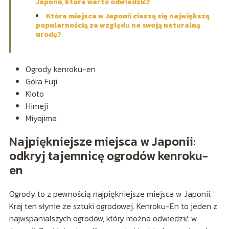
Japonii, które warto odwiedzić?
Które miejsca w Japonii cieszą się największą
popularnością ze względu na swoją naturalną
urodę?
Ogrody kenroku-en
Góra Fuji
Kioto
Himeji
Miyajima
Najpiękniejsze miejsca w Japonii:
odkryj tajemnicę ogrodów kenroku-
en
Ogrody to z pewnością najpiękniejsze miejsca w Japonii.
Kraj ten słynie ze sztuki ogrodowej. Kenroku-En to jeden z
najwspanialszych ogrodów, który można odwiedzić w