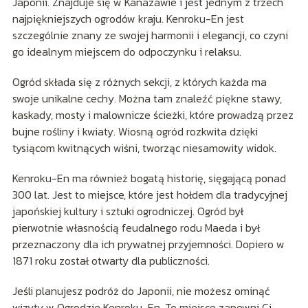
Japonii. Znajduje się w Kanazawie i jest jednym z trzech
najpiękniejszych ogrodów kraju. Kenroku-En jest
szczególnie znany ze swojej harmonii i elegancji, co czyni
go idealnym miejscem do odpoczynku i relaksu.
Ogród składa się z różnych sekcji, z których każda ma
swoje unikalne cechy. Można tam znaleźć piękne stawy,
kaskady, mosty i malownicze ścieżki, które prowadzą przez
bujne rośliny i kwiaty. Wiosną ogród rozkwita dzięki
tysiącom kwitnących wiśni, tworząc niesamowity widok.
Kenroku-En ma również bogatą historię, sięgającą ponad
300 lat. Jest to miejsce, które jest hołdem dla tradycyjnej
japońskiej kultury i sztuki ogrodniczej. Ogród był
pierwotnie własnością feudalnego rodu Maeda i był
przeznaczony dla ich prywatnej przyjemności. Dopiero w
1871 roku został otwarty dla publiczności.
Jeśli planujesz podróż do Japonii, nie możesz ominąć
wizyty w Ogrodzie Kenroku-En. To miejsce zapewni Ci