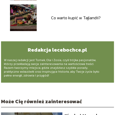
Co warto kupić w Tajlandii?
Redakcja lecebochce.pl
W naszej redakcji jest Tomek, Ola i Zosia, czyli trójka pasjonatów,
którzy przekładają swoje zainteresowania na wartościowe treści.
Razem tworzymy miejsce, gdzie znajdziesz szybkie porady,
praktyczne wskazówki oraz inspirujące historie, aby Twoje życie było
pełne energii, zdrowia i przygód!
Może Cię również zainteresować