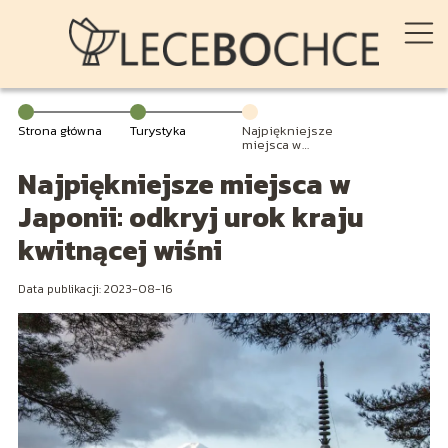
Strona główna
Turystyka
Najpiękniejsze
miejsca w
Japonii: odkryj
Najpiękniejsze miejsca w
urok kraju
kwitnącej wiśni
Japonii: odkryj urok kraju
kwitnącej wiśni
Data publikacji: 2023-08-16