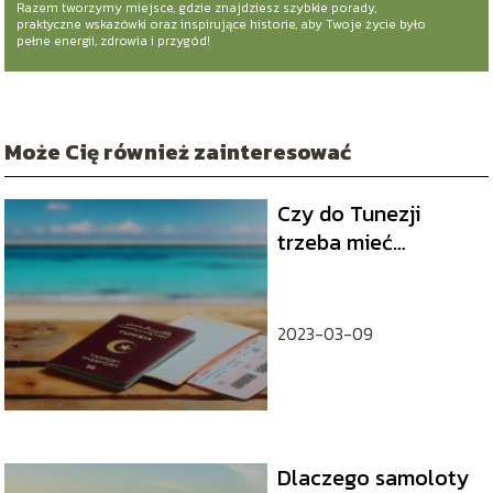
Razem tworzymy miejsce, gdzie znajdziesz szybkie porady,
praktyczne wskazówki oraz inspirujące historie, aby Twoje życie było
pełne energii, zdrowia i przygód!
Może Cię również zainteresować
Czy do Tunezji
trzeba mieć
paszport?
2023-03-09
Dlaczego samoloty