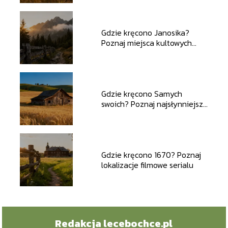
Gdzie kręcono Janosika?
Poznaj miejsca kultowych
zdjęć
Gdzie kręcono Samych
swoich? Poznaj najsłynniejsze
plenery filmowe
Gdzie kręcono 1670? Poznaj
lokalizacje filmowe serialu
Redakcja lecebochce.pl