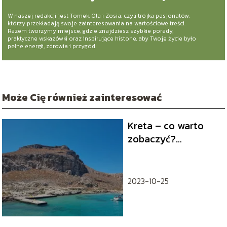
W naszej redakcji jest Tomek, Ola i Zosia, czyli trójka pasjonatów,
którzy przekładają swoje zainteresowania na wartościowe treści.
Razem tworzymy miejsce, gdzie znajdziesz szybkie porady,
praktyczne wskazówki oraz inspirujące historie, aby Twoje życie było
pełne energii, zdrowia i przygód!
Może Cię również zainteresować
Kreta – co warto
zobaczyć?
Najlepsze atrakcje i
miejsca na Krecie
2023-10-25