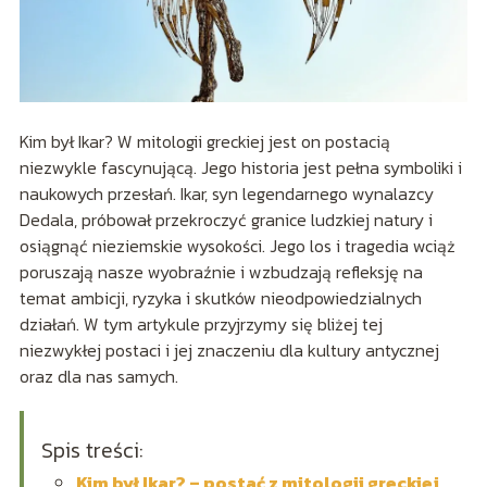
Kim był Ikar? W mitologii greckiej jest on postacią
niezwykle fascynującą. Jego historia jest pełna symboliki i
naukowych przesłań. Ikar, syn legendarnego wynalazcy
Dedala, próbował przekroczyć granice ludzkiej natury i
osiągnąć nieziemskie wysokości. Jego los i tragedia wciąż
poruszają nasze wyobraźnie i wzbudzają refleksję na
temat ambicji, ryzyka i skutków nieodpowiedzialnych
działań. W tym artykule przyjrzymy się bliżej tej
niezwykłej postaci i jej znaczeniu dla kultury antycznej
oraz dla nas samych.
Spis treści:
Kim był Ikar? – postać z mitologii greckiej