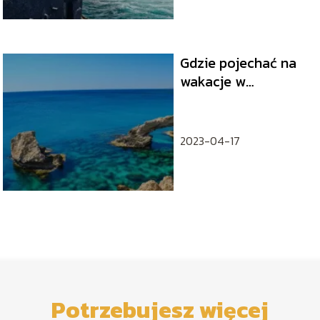
Gdzie pojechać na
wakacje w
listopadzie?
Propozycje na
egzotyczny urlop
2023-04-17
Potrzebujesz więcej