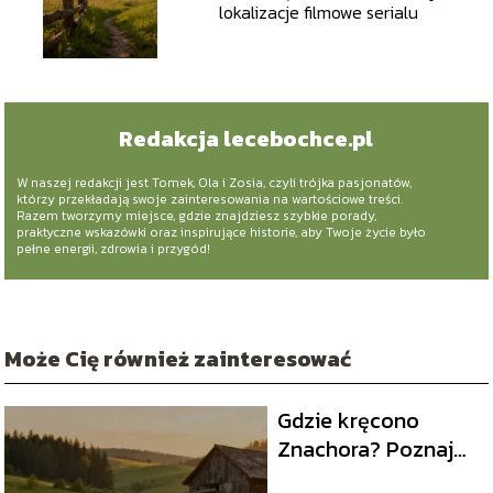
lokalizacje filmowe serialu
Redakcja lecebochce.pl
W naszej redakcji jest Tomek, Ola i Zosia, czyli trójka pasjonatów,
którzy przekładają swoje zainteresowania na wartościowe treści.
Razem tworzymy miejsce, gdzie znajdziesz szybkie porady,
praktyczne wskazówki oraz inspirujące historie, aby Twoje życie było
pełne energii, zdrowia i przygód!
Może Cię również zainteresować
Gdzie kręcono
Znachora? Poznaj
miejsca z planu