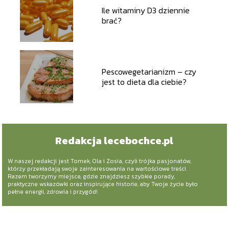
Ile witaminy D3 dziennie
brać?
Pescowegetarianizm – czy
jest to dieta dla ciebie?
Redakcja lecebochce.pl
W naszej redakcji jest Tomek, Ola i Zosia, czyli trójka pasjonatów,
którzy przekładają swoje zainteresowania na wartościowe treści.
Razem tworzymy miejsce, gdzie znajdziesz szybkie porady,
praktyczne wskazówki oraz inspirujące historie, aby Twoje życie było
pełne energii, zdrowia i przygód!