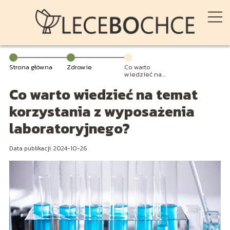
Strona główna
Zdrowie
Co warto
wiedzieć na
temat
Co warto wiedzieć na temat
korzystania z
wyposażenia
laboratoryjnego?
korzystania z wyposażenia
laboratoryjnego?
Data publikacji: 2024-10-26